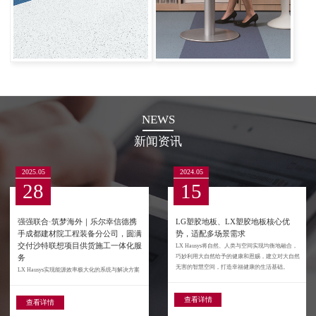
NEWS
新闻资讯
2025.05
2024.05
28
15
强强联合·筑梦海外｜乐尔幸信德携
LG塑胶地板、LX塑胶地板核心优
手成都建材院工程装备分公司，圆满
势，适配多场景需求
交付沙特联想项目供货施工一体化服
LX Hausys将自然、人类与空间实现均衡地融合，
务
巧妙利用大自然给予的健康和恩赐，建立对大自然
无害的智慧空间，打造幸福健康的生活基础。
LX Hausys实现能源效率极大化的系统与解决方案
查看详情
查看详情