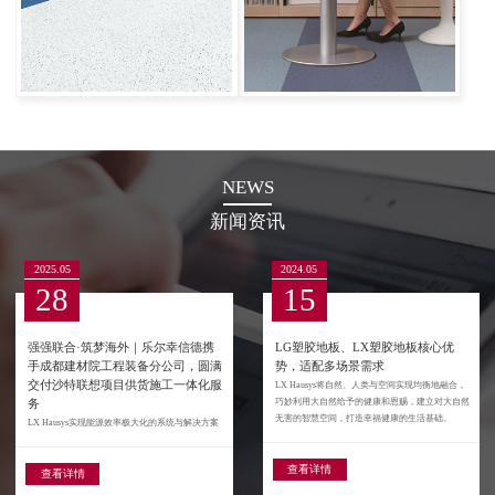
NEWS
新闻资讯
2024.05
2024.01
15
18
LG塑胶地板、LX塑胶地板核心优
PVC地板行业市场规模分析
势，适配多场景需求
PVC 地板产品在欧美等国家和地区经过近一个世
纪的发展，已经获得了市场的高度认可，每年的需
LX Hausys将自然、人类与空间实现均衡地融合，
求量处于稳步增长的状态，是目前全球最大的
巧妙利用大自然给予的健康和恩赐，建立对大自然
PVC 地板消费市场。然而当地的 PVC 地板...
无害的智慧空间，打造幸福健康的生活基础。
查看详情
查看详情