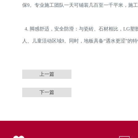
保9。专业施工团队一天可铺装几百至一千平米，施
4. 脚感舒适，安全防滑：与瓷砖、石材相比，
LG塑
人、儿童活动区域9。同时，地板具备“遇水更涩”的
上一篇
下一篇