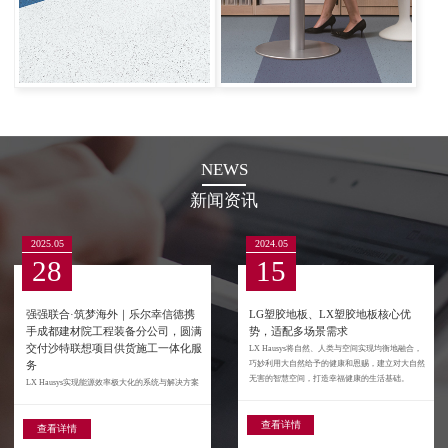
NEWS
新闻资讯
2025.05
2024.05
28
15
强强联合·筑梦海外｜乐尔幸信德携
LG塑胶地板、LX塑胶地板核心优
手成都建材院工程装备分公司，圆满
势，适配多场景需求
交付沙特联想项目供货施工一体化服
LX Hausys将自然、人类与空间实现均衡地融合，
务
巧妙利用大自然给予的健康和恩赐，建立对大自然
无害的智慧空间，打造幸福健康的生活基础。
LX Hausys实现能源效率极大化的系统与解决方案
查看详情
查看详情